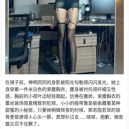
在镜子前，神明同同的身影被阳光勾勒得闪闪发光，她上
身穿着一件米白色的束腰胸衣，腰身被衬托得纤细又性
感，胸前的小荷叶边轻轻翘起，仿佛在撒娇，束腰胸衣的
蕾丝装饰简直精致到犯规，小小的缎带像是偷偷藏着某种
甜蜜的小秘密，只要她稍微倾身的时候，那若隐若现的锁
骨更是撩得人心头一颤，真想扑过去……咳咳，抱歉，微密
猫又忍不住飘了。