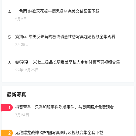
4
一色雨 纯欲天花板与魔鬼身材完美交错图集下载
5月2日
5
疯猫ss 甜美反差萌的极致诱惑性感写真超清视频全集观看
7月25日
6
雯粥粥i 一米七二极品长腿反差萌私人定制付费写真视频合集
22年12月25日
最新写真
1
抖音董香一只香和服事件吃瓜事件，与觅圈照片免费观看
7月24日
2
无敌爆龙战神 微密圈写真图片及视频合集全套下载