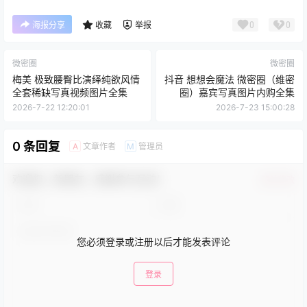
0
0
海报分享
收藏
举报
微密圈
微密圈
梅美 极致腰臀比演绎纯欲风情
抖音 想想会魔法 微密圈（维密
全套稀缺写真视频图片全集
圈）嘉宾写真图片内购全集
2026-7-22 12:20:01
2026-7-23 15:00:28
0 条回复
文章作者
管理员
A
M
欢迎您，新朋友，感谢参与互动！
确认修改
您必须登录或注册以后才能发表评论
登录