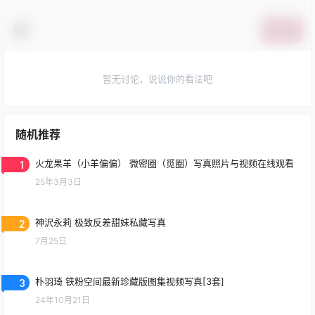
提交
暂无讨论，说说你的看法吧
随机推荐
1
火龙果羊（小羊偏偏） 微密圈（觅圈）写真照片与视频在线观看
25年3月3日
2
神沢永莉 极致反差甜妹私藏写真
7月25日
3
朴羽琦 铁粉空间最新珍藏版图集视频写真[3套]
24年10月21日