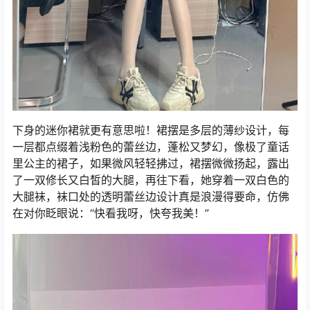
下身的迷你裙就更有意思啦！裙摆是多层的薄纱设计，每
一层都点缀着浅粉色的蕾丝边，蓬松又梦幻，像极了童话
里公主的裙子，如果微风轻轻拂过，裙摆微微扬起，露出
了一双修长又白皙的大腿，再往下看，她穿着一双白色的
大腿袜，袜口处的透明蕾丝边设计真是浪漫得要命，仿佛
在对你眨眼说：“快看我呀，快夸我美！”