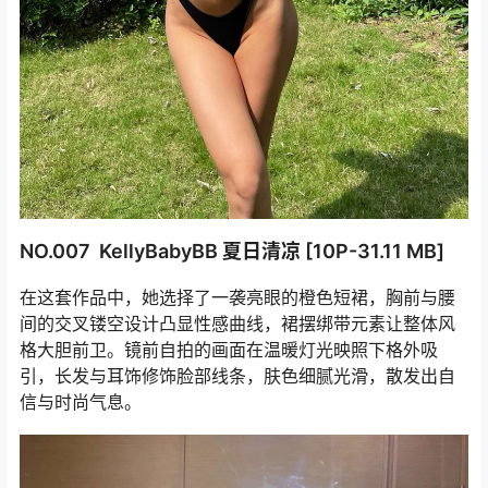
NO.007 KellyBabyBB 夏日清凉 [10P-31.11 MB]
在这套作品中，她选择了一袭亮眼的橙色短裙，胸前与腰
间的交叉镂空设计凸显性感曲线，裙摆绑带元素让整体风
格大胆前卫。镜前自拍的画面在温暖灯光映照下格外吸
引，长发与耳饰修饰脸部线条，肤色细腻光滑，散发出自
信与时尚气息。