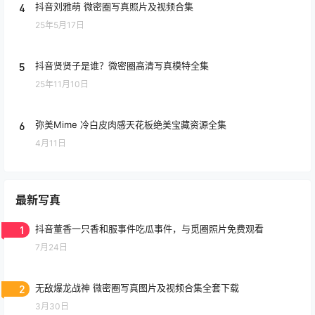
4
抖音刘雅萌 微密圈写真照片及视频合集
25年5月17日
5
抖音贤贤子是谁？微密圈高清写真模特全集
25年11月10日
6
弥美Mime 冷白皮肉感天花板绝美宝藏资源全集
4月11日
最新写真
1
抖音董香一只香和服事件吃瓜事件，与觅圈照片免费观看
7月24日
2
无敌爆龙战神 微密圈写真图片及视频合集全套下载
3月30日