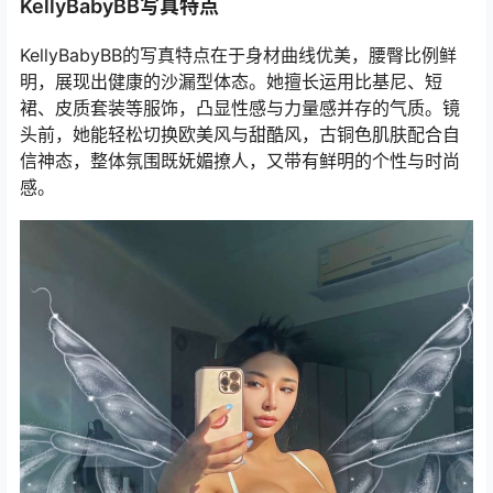
KellyBabyBB写真特点
KellyBabyBB的写真特点在于身材曲线优美，腰臀比例鲜
明，展现出健康的沙漏型体态。她擅长运用比基尼、短
裙、皮质套装等服饰，凸显性感与力量感并存的气质。镜
头前，她能轻松切换欧美风与甜酷风，古铜色肌肤配合自
信神态，整体氛围既妩媚撩人，又带有鲜明的个性与时尚
感。