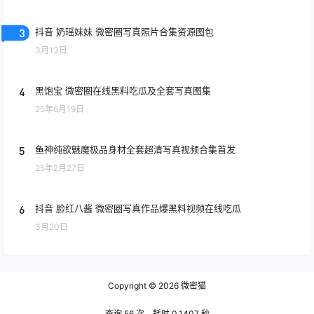
3
抖音 奶瑶妹妹 微密圈写真照片合集资源图包
3月13日
4
黑饱宝 微密圈在线黑料吃瓜及全套写真图集
25年6月19日
5
鱼神纯欲魅魔极品身材全套超清写真视频合集首发
25年2月27日
6
抖音 脸红八酱 微密圈写真作品爆黑料视频在线吃瓜
3月20日
Copyright © 2026
微密猫
查询 56 次，耗时 0.1407 秒