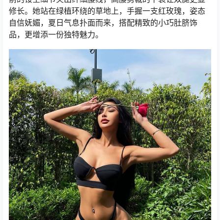
修长。她站在绿植环绕的草地上，手握一支红玫瑰，姿态
自信妩媚，夏日气息扑面而来，搭配精致的小巧肚脐饰
品，更增添一份独特魅力。