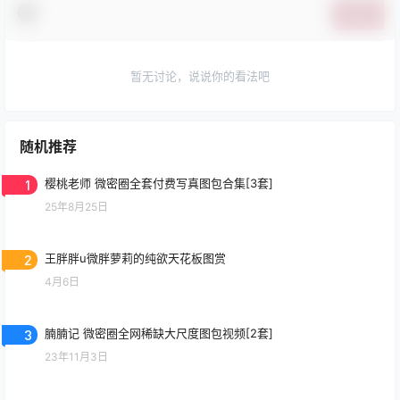
提交
暂无讨论，说说你的看法吧
随机推荐
1
樱桃老师 微密圈全套付费写真图包合集[3套]
25年8月25日
2
王胖胖u微胖萝莉的纯欲天花板图赏
4月6日
3
腩腩记 微密圈全网稀缺大尺度图包视频[2套]
23年11月3日