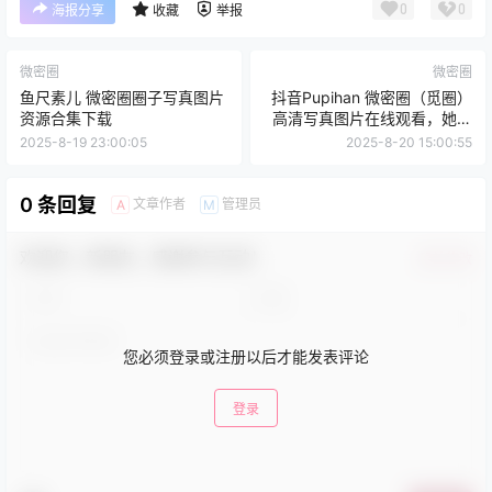
0
0
海报分享
收藏
举报
微密圈
微密圈
鱼尺素儿 微密圈圈子写真图片
抖音Pupihan 微密圈（觅圈）
资源合集下载
高清写真图片在线观看，她可
是车模喔！
2025-8-19 23:00:05
2025-8-20 15:00:55
0 条回复
文章作者
管理员
A
M
欢迎您，新朋友，感谢参与互动！
确认修改
您必须登录或注册以后才能发表评论
登录