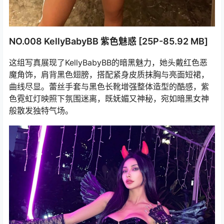
NO.008 KellyBabyBB 紫色魅惑 [25P-85.92 MB]
这组写真展现了KellyBabyBB的暗黑魅力，她头戴红色恶
魔角饰，肩背黑色翅膀，搭配紧身皮质抹胸与亮面短裙，
曲线尽显。蕾丝手套与黑色长靴增强整体造型的酷感，紫
色霓虹灯映照下氛围迷离，既妩媚又神秘，宛如暗黑女神
般散发独特气场。