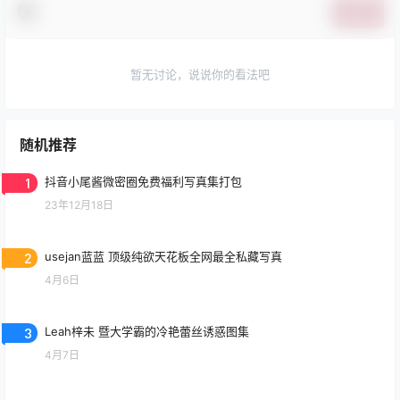
提交
暂无讨论，说说你的看法吧
随机推荐
1
抖音小尾酱微密圈免费福利写真集打包
23年12月18日
2
usejan蓝蓝 顶级纯欲天花板全网最全私藏写真
4月6日
3
Leah梓未 暨大学霸的冷艳蕾丝诱惑图集
4月7日