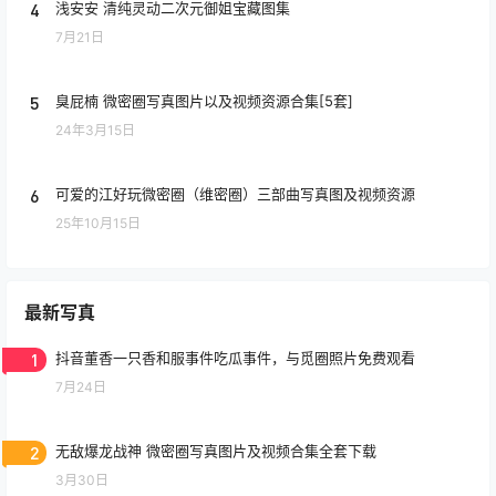
4
浅安安 清纯灵动二次元御姐宝藏图集
7月21日
5
臭屁楠 微密圈写真图片以及视频资源合集[5套]
24年3月15日
6
可爱的江好玩微密圈（维密圈）三部曲写真图及视频资源
25年10月15日
最新写真
1
抖音董香一只香和服事件吃瓜事件，与觅圈照片免费观看
7月24日
2
无敌爆龙战神 微密圈写真图片及视频合集全套下载
3月30日