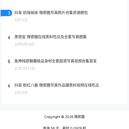
3
抖音 奶瑶妹妹 微密圈写真照片合集资源图包
3月13日
4
黑饱宝 微密圈在线黑料吃瓜及全套写真图集
25年6月19日
5
鱼神纯欲魅魔极品身材全套超清写真视频合集首发
25年2月27日
6
抖音 脸红八酱 微密圈写真作品爆黑料视频在线吃瓜
3月20日
Copyright © 2026
微密猫
查询 56 次，耗时 0.0978 秒